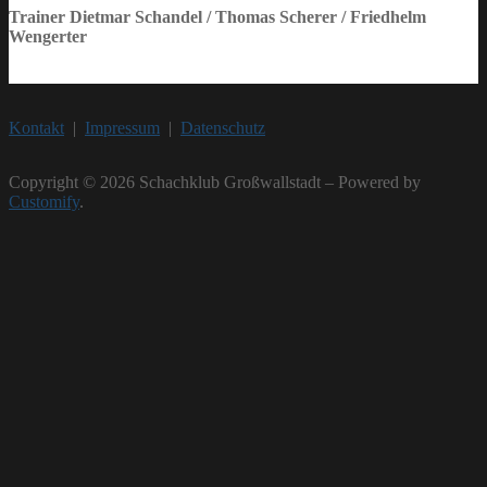
Trainer
Dietmar Schandel / Thomas Scherer / Friedhelm
Wengerter
Kontakt
|
Impressum
|
Datenschutz
Copyright © 2026 Schachklub Großwallstadt – Powered by
Customify
.