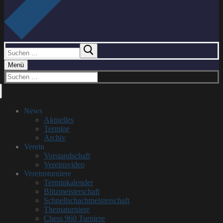
Suchen
nach:
Menü
Suchen
nach:
News
Aktuelles
Termine
Archiv
Verein
Vorstandschaft
Vereinsvideo
Vereinsturniere
Terminkalender
Blitzmeisterschaft
Schnellschachmeisterschaft
Thematurniere
Chess 960 Turniere