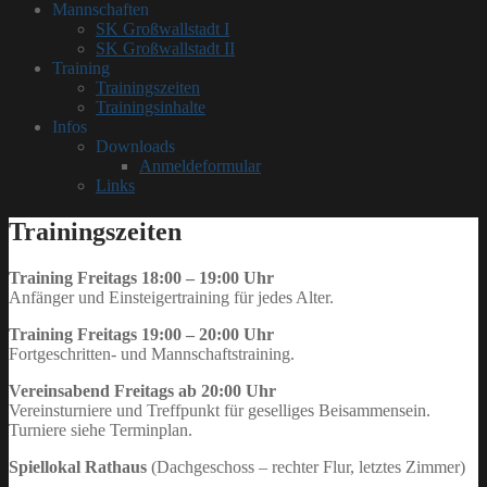
Mannschaften
SK Großwallstadt I
SK Großwallstadt II
Training
Trainingszeiten
Trainingsinhalte
Infos
Downloads
Anmeldeformular
Links
Trainingszeiten
Training Freitags
18:00 – 19:00 Uhr
Anfänger und Einsteigertraining für jedes Alter.
Training Freitags
19:00 – 20:00 Uhr
Fortgeschritten- und Mannschaftstraining.
Vereinsabend
Freitags
ab 20:00 Uhr
Vereinsturniere und Treffpunkt für geselliges Beisammensein.
Turniere siehe Terminplan.
Spiellokal
Rathaus
(Dachgeschoss – rechter Flur, letztes Zimmer)