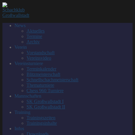
Zum
Menü
Schließen
Inhalt
springen
News
Aktuelles
Termine
Archiv
Verein
Vorstandschaft
Vereinsvideo
Vereinsturniere
Terminkalender
Blitzmeisterschaft
Schnellschachmeisterschaft
Thematurniere
Chess 960 Turniere
Mannschaften
SK Großwallstadt I
SK Großwallstadt II
Training
Trainingszeiten
Trainingsinhalte
Infos
Downloads